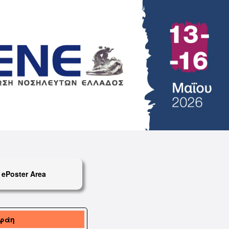
ePoster Area
ιφάη