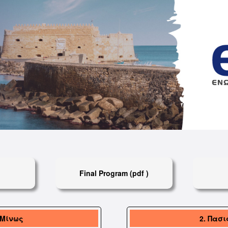
Final Program (pdf )
 Μίνως
2. Πασ